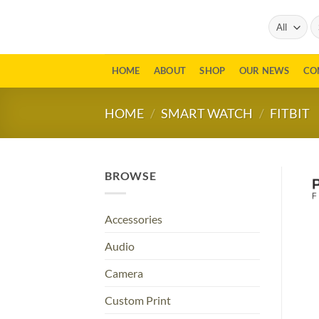
Skip
Se
to
fo
content
HOME
ABOUT
SHOP
OUR NEWS
CO
HOME
/
SMART WATCH
/
FITBIT
BROWSE
Accessories
Audio
Camera
Custom Print