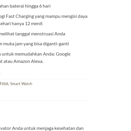
han baterai hingga 6 hari
ogi Fast Charging yang mampu mengisi daya
sehari hanya 12 menit
melihat tanggal menstruasi Anda
n muka jam yang bisa diganti-ganti
n untuk memudahkan Anda: Google
nt atau Amazon Alexa.
k
Fitbit
,
Smart Watch
ivator Anda untuk menjaga kesehatan dan