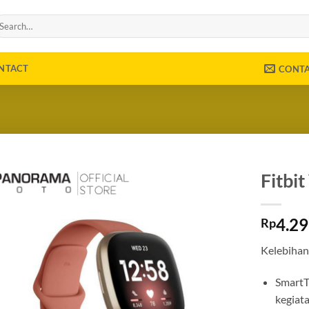
arch
r:
NTACT
CONT
Fitbit
4.2
Rp
Kelebihan
SmartT
kegiat