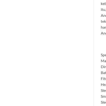
keb
itu
And
tek
han
An
Spe
Mat
Dim
Bat
Fit
Hea
Sle
Sm
Sl