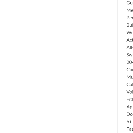
Gui
Men
Pe
Bui
Wo
Ac
All
Sw
20
Car
Mu
Cal
Voi
Fit
App
Do
6+ 
Fas