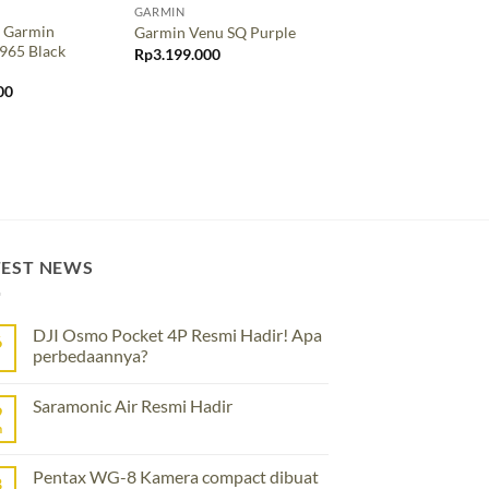
GARMIN
GARMIN
 Garmin
Smartwatch Garmin
Garmin Venu SQ Purple
965 Black
Forerunner 265S Mu
Rp
3.199.000
Rp
7.799.000
00
TEST NEWS
DJI Osmo Pocket 4P Resmi Hadir! Apa
6
perbedaannya?
No
Comments
Saramonic Air Resmi Hadir
on
9
DJI
n
No
Osmo
Comments
Pocket
on
4P
Saramonic
Pentax WG-8 Kamera compact dibuat
Resmi
8
Air