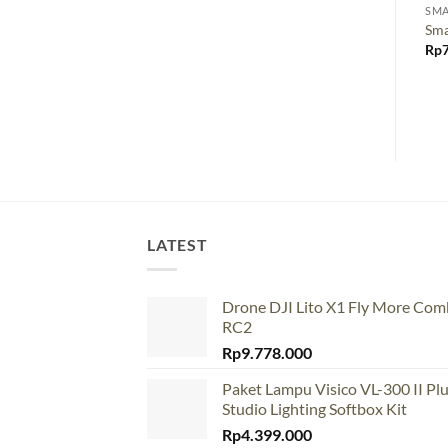
SMA
Sma
Rp
LATEST
Drone DJI Lito X1 Fly More Co
RC2
Rp
9.778.000
Paket Lampu Visico VL-300 II Pl
Studio Lighting Softbox Kit
Rp
4.399.000