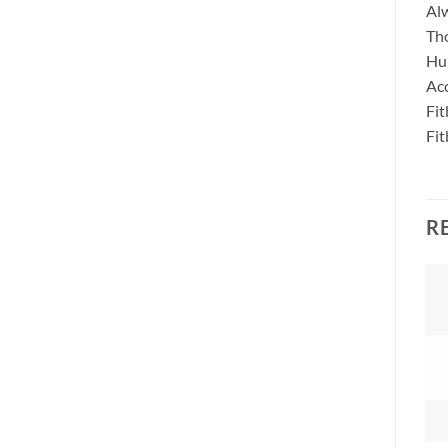
Al
Tho
Hun
Acc
Fit
Fit
R