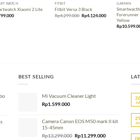
RT WATCH
FITBIT
GARMIN
Smartwacth
rtwatch Xiaomi 2 Lite
Fitbit Versa 3 Black
Forerunner 
Original
Current
799.000
Rp
4.299.000
Rp
4.124.000
price
price
Yellow
was:
is:
Rp
10.599.0
Rp4.299.000.
Rp4.124.000.
BEST SELLING
LA
mbo
Mi Vacuum Cleaner Light
2
Jul
Rp
1.599.000
2
Camera Canon EOS M50 mark II kit
us
Ju
15-45mm
Original
Current
Rp
13.299.000
Rp
11.299.000
0