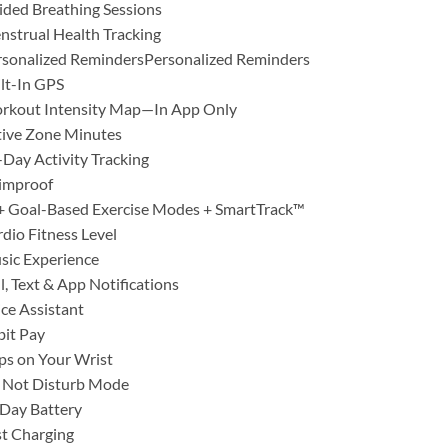
ded Breathing Sessions
strual Health Tracking
rsonalized RemindersPersonalized Reminders
lt-In GPS
rkout Intensity Map—In App Only
tive Zone Minutes
-Day Activity Tracking
improof
+ Goal-Based Exercise Modes + SmartTrack™
dio Fitness Level
sic Experience
l, Text & App Notifications
ce Assistant
bit Pay
s on Your Wrist
 Not Disturb Mode
Day Battery
t Charging