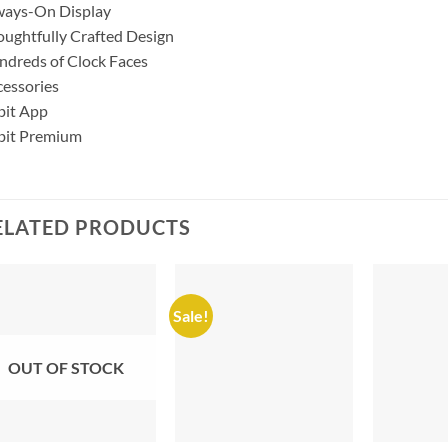
ways-On Display
ughtfully Crafted Design
dreds of Clock Faces
essories
bit App
bit Premium
ELATED PRODUCTS
Sale!
OUT OF STOCK