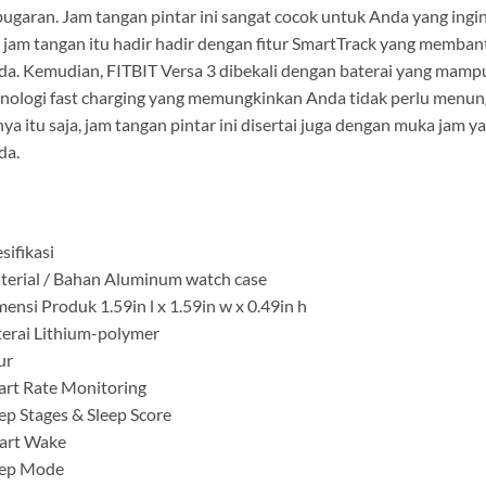
ugaran. Jam tangan pintar ini sangat cocok untuk Anda yang ingin
, jam tangan itu hadir hadir dengan fitur SmartTrack yang memb
a. Kemudian, FITBIT Versa 3 dibekali dengan baterai yang mampu 
nologi fast charging yang memungkinkan Anda tidak perlu menungg
ya itu saja, jam tangan pintar ini disertai juga dengan muka jam 
da.
sifikasi
erial / Bahan Aluminum watch case
ensi Produk 1.59in l x 1.59in w x 0.49in h
erai Lithium-polymer
ur
rt Rate Monitoring
ep Stages & Sleep Score
art Wake
eep Mode