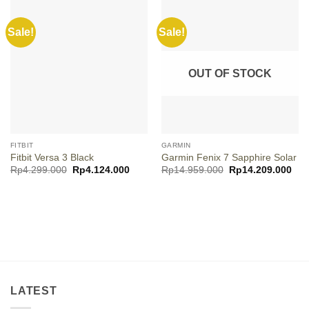
Sale!
Sale!
OUT OF STOCK
FITBIT
GARMIN
Fitbit Versa 3 Black
Garmin Fenix 7 Sapphire Solar
Original
Current
Original
Cur
Rp
4.299.000
Rp
4.124.000
Rp
14.959.000
Rp
14.209.000
price
price
price
pric
was:
is:
was:
is:
Rp4.299.000.
Rp4.124.000.
Rp14.959.000.
Rp1
LATEST