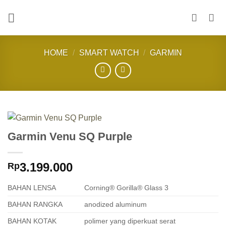
Skip
to
content
HOME
/
SMART WATCH
/
GARMIN
Garmin Venu SQ Purple
3.199.000
Rp
BAHAN LENSA
Corning® Gorilla® Glass 3
BAHAN RANGKA
anodized aluminum
BAHAN KOTAK
polimer yang diperkuat serat