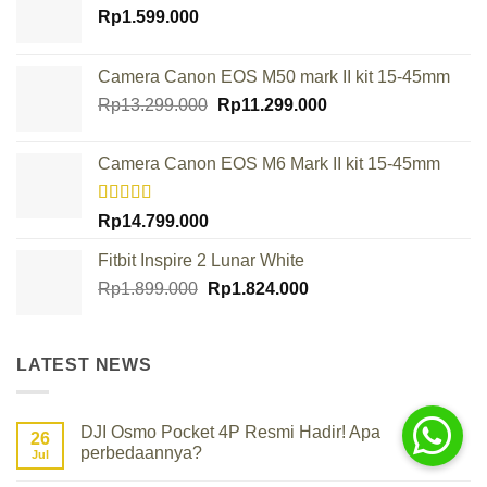
Rp
1.599.000
Camera Canon EOS M50 mark II kit 15-45mm
Original
Current
Rp
13.299.000
Rp
11.299.000
price
price
was:
is:
Camera Canon EOS M6 Mark II kit 15-45mm
Rp13.299.000.
Rp11.299.000.
Rated
Rp
14.799.000
4.00
out
of 5
Fitbit Inspire 2 Lunar White
Original
Current
Rp
1.899.000
Rp
1.824.000
price
price
was:
is:
Rp1.899.000.
Rp1.824.000.
LATEST NEWS
DJI Osmo Pocket 4P Resmi Hadir! Apa
26
perbedaannya?
Jul
No