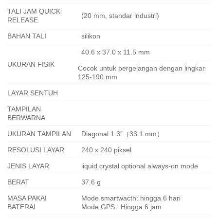
TALI JAM QUICK
(20 mm, standar industri)
RELEASE
BAHAN TALI
silikon
40.6 x 37.0 x 11.5 mm
UKURAN FISIK
Cocok untuk pergelangan dengan lingkar
125-190 mm
LAYAR SENTUH
TAMPILAN
BERWARNA
UKURAN TAMPILAN
Diagonal 1.3″（33.1 mm）
RESOLUSI LAYAR
240 x 240 piksel
JENIS LAYAR
liquid crystal optional always-on mode
BERAT
37.6 g
MASA PAKAI
Mode smartwacth: hingga 6 hari
BATERAI
Mode GPS : Hingga 6 jam