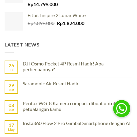
Rated
Rp
14.799.000
4.00
out
of 5
Fitbit Inspire 2 Lunar White
Original
Current
Rp
1.899.000
Rp
1.824.000
price
price
was:
is:
Rp1.899.000.
Rp1.824.000.
LATEST NEWS
DJI Osmo Pocket 4P Resmi Hadir! Apa
26
perbedaannya?
Jul
No
Comments
Saramonic Air Resmi Hadir
on
29
DJI
Jun
No
Osmo
Comments
Pocket
on
4P
Saramonic
Pentax WG-8 Kamera compact dibuat untuk
Resmi
08
Air
Hadir!
petualangan kamu
Resmi
Jun
Apa
Hadir
perbedaannya?
No
Comments
Insta360 Flow 2 Pro Gimbal Smartphone dengan AI
on
17
Pentax
May
No
WG-
Comments
8