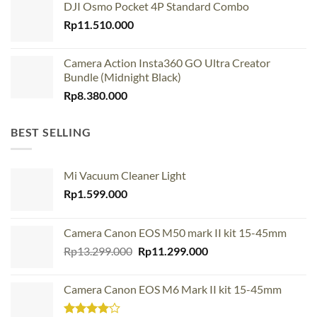
DJI Osmo Pocket 4P Standard Combo
Rp
11.510.000
Camera Action Insta360 GO Ultra Creator
Bundle (Midnight Black)
Rp
8.380.000
BEST SELLING
Mi Vacuum Cleaner Light
Rp
1.599.000
Camera Canon EOS M50 mark II kit 15-45mm
Original
Current
Rp
13.299.000
Rp
11.299.000
price
price
was:
is:
Camera Canon EOS M6 Mark II kit 15-45mm
Rp13.299.000.
Rp11.299.000.