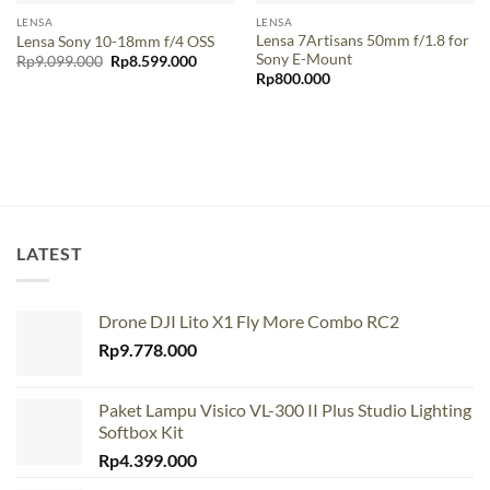
LENSA
LENSA
Lensa 7Artisans 50mm f/1.8 for
Lensa Sony 10-18mm f/4 OSS
Sony E-Mount
Original
Current
Rp
9.099.000
Rp
8.599.000
price
price
Rp
800.000
was:
is:
Rp9.099.000.
Rp8.599.000.
LATEST
Drone DJI Lito X1 Fly More Combo RC2
Rp
9.778.000
Paket Lampu Visico VL-300 II Plus Studio Lighting
Softbox Kit
Rp
4.399.000