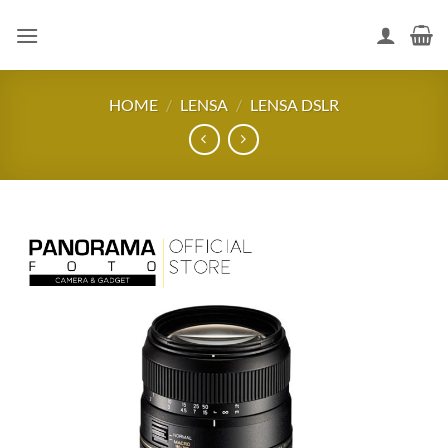
Skip
to
content
HOME
/
LENSA
/
LENSA DSLR