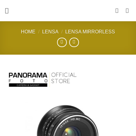
Skip
to
content
HOME
/
LENSA
/
LENSA MIRRORLESS