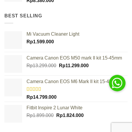
Rp
8.380.000
BEST SELLING
Mi Vacuum Cleaner Light
Rp
1.599.000
Camera Canon EOS M50 mark II kit 15-45mm
Original
Current
Rp
13.299.000
Rp
11.299.000
price
price
was:
is:
Camera Canon EOS M6 Mark II kit 15-45mm
Rp13.299.000.
Rp11.299.000.
Rated
Rp
14.799.000
4.00
out
of 5
Fitbit Inspire 2 Lunar White
Original
Current
Rp
1.899.000
Rp
1.824.000
price
price
was:
is: