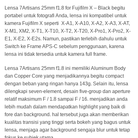
Lensa 7Artisans 25mm f1.8 for Fujifilm X – Black
begitu
portabel untuk fotografi Anda
, lensa ini kompatibel untuk
kamera Fujifilm X
seperti
X-A1, X-A10, X-A2, X-A3, X-AT,
X-M1, XM2, X-T1, X-T10, X-T2, X-T20, X-Pro1, X-Pro2, X-
E1, X-E2, X-E2s. Namun,
pastikan terlebih dahulu untuk
Switch ke Frame APS-C sebelum penggunaan, karena
lensa ini tidak tersedia untuk kamera full frame.
Lensa 7Artisans 25mm f1.8 ini memiliki
Aluminum Body
dan Copper Core
yang menjadikannya begitu compact
dengan beban yang ringan hanya
143g. Selain itu, lensa
dilengkapi seven-element, desain five-group dan
aperture
relatif maksimum F / 1.8 sampai F / 16.
menjadikan anda
lebih mudah dalam mendapatkan highlight yang baik di
fore dan background.
hal tersebut juga akan
memberikan
kualitas transisi yang tinggi serta bokeh yang bagus untuk
lensa,
menjaga agar background sengaja blur untuk tetap
fokus ke subjek utama.