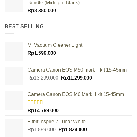
Bundle (Midnight Black)
Rp
8.380.000
BEST SELLING
Mi Vacuum Cleaner Light
Rp
1.599.000
Camera Canon EOS M50 mark II kit 15-45mm
Original
Current
Rp
13.299.000
Rp
11.299.000
price
price
was:
is:
Camera Canon EOS M6 Mark II kit 15-45mm
Rp13.299.000.
Rp11.299.000.
Rated
Rp
14.799.000
4.00
out
of 5
Fitbit Inspire 2 Lunar White
Original
Current
Rp
1.899.000
Rp
1.824.000
price
price