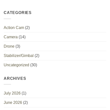
untuk
No
Pro
petualangan
Comments
Gimbal
kamu
on
Smartphone
DJI
CATEGORIES
dengan
Osmo
AI
Pocket
4
Dirilis,
Action Cam
(2)
Generasi
Baru
Buat
Camera
(14)
Vlogger
Drone
(3)
Stabilizer/Gimbal
(2)
Uncategorized
(30)
ARCHIVES
July 2026
(1)
June 2026
(2)