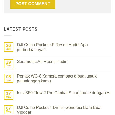
LATEST POSTS
DJI Osmo Pocket 4P Resmi Hadir! Apa
26
Jul
perbedaannya?
No
Comments
Saramonic Air Resmi Hadir
on
29
DJI
Jun
No
Osmo
Comments
Pocket
on
4P
Pentax WG-8 Kamera compact dibuat untuk
08
Saramonic
Resmi
Air
Jun
petualangan kamu
Hadir!
Resmi
Apa
No
Hadir
perbedaannya?
Comments
Insta360 Flow 2 Pro Gimbal Smartphone dengan AI
on
17
Pentax
May
No
WG-
Comments
8
on
Kamera
DJI Osmo Pocket 4 Dirilis, Generasi Baru Buat
07
Insta360
compact
Flow
May
Vlogger
dibuat
2