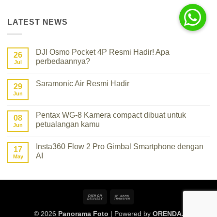
was:
is:
Rp1.899.000.
Rp1.824.000.
LATEST NEWS
DJI Osmo Pocket 4P Resmi Hadir! Apa
26
perbedaannya?
Jul
No
Comments
Saramonic Air Resmi Hadir
on
29
DJI
Jun
No
Osmo
Comments
Pocket
on
4P
Saramonic
Pentax WG-8 Kamera compact dibuat untuk
Resmi
08
Air
Hadir!
petualangan kamu
Resmi
Jun
Apa
Hadir
perbedaannya?
No
Comments
Insta360 Flow 2 Pro Gimbal Smartphone dengan
on
17
Pentax
AI
May
WG-
8
No
Kamera
Comments
compact
on
dibuat
Insta360
untuk
Flow
Cash
Bank
petualangan
2
kamu
Pro
On
Transfer
Gimbal
© 2026
Panorama Foto
| Powered by
ORENDA.
Smartphone