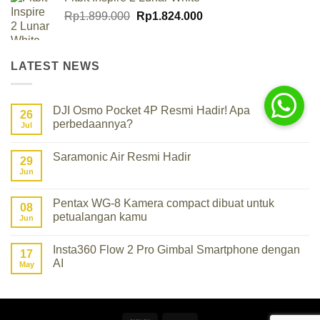
Original
Current
Rp
1.899.000
Rp
1.824.000
price
price
was:
is:
Rp1.899.000.
Rp1.824.000.
LATEST NEWS
DJI Osmo Pocket 4P Resmi Hadir! Apa
26
perbedaannya?
Jul
No
Comments
Saramonic Air Resmi Hadir
on
29
DJI
Jun
No
Osmo
Comments
Pocket
on
4P
Saramonic
Pentax WG-8 Kamera compact dibuat untuk
Resmi
08
Air
Hadir!
petualangan kamu
Resmi
Jun
Apa
Hadir
perbedaannya?
No
Comments
Insta360 Flow 2 Pro Gimbal Smartphone dengan
on
17
Pentax
AI
May
WG-
8
No
Kamera
Comments
compact
on
dibuat
Insta360
untuk
Flow