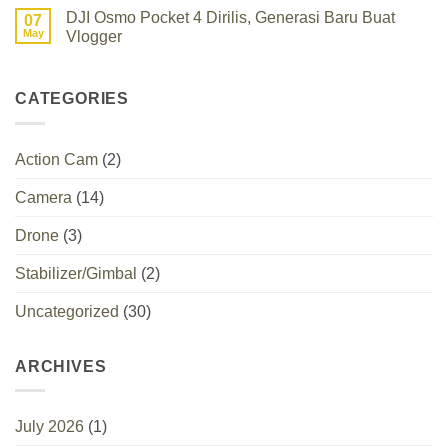
on
Kamera
DJI Osmo Pocket 4 Dirilis, Generasi Baru Buat
07
Insta360
compact
Flow
May
Vlogger
dibuat
2
untuk
No
Pro
petualangan
Comments
Gimbal
kamu
on
Smartphone
DJI
CATEGORIES
dengan
Osmo
AI
Pocket
4
Dirilis,
Action Cam
(2)
Generasi
Baru
Buat
Camera
(14)
Vlogger
Drone
(3)
Stabilizer/Gimbal
(2)
Uncategorized
(30)
ARCHIVES
July 2026
(1)