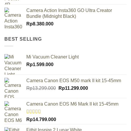
Camera Action Insta360 GO Ultra Creator
Bundle (Midnight Black)
Rp
8.380.000
BEST SELLING
Mi Vacuum Cleaner Light
Rp
1.599.000
Camera Canon EOS M50 mark II kit 15-45mm
Original
Current
Rp
13.299.000
Rp
11.299.000
price
price
was:
is:
Camera Canon EOS M6 Mark II kit 15-45mm
Rp13.299.000.
Rp11.299.000.
Rated
Rp
14.799.000
4.00
out
of 5
Fitbit Inspire 2 Lunar White