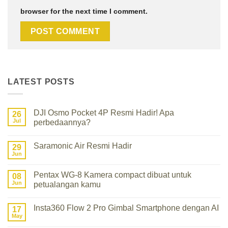
browser for the next time I comment.
LATEST POSTS
DJI Osmo Pocket 4P Resmi Hadir! Apa
26
Jul
perbedaannya?
No
Comments
Saramonic Air Resmi Hadir
on
29
DJI
Jun
No
Osmo
Comments
Pocket
on
4P
Pentax WG-8 Kamera compact dibuat untuk
08
Saramonic
Resmi
Air
Jun
petualangan kamu
Hadir!
Resmi
Apa
No
Hadir
perbedaannya?
Comments
Insta360 Flow 2 Pro Gimbal Smartphone dengan AI
on
17
Pentax
May
No
WG-
Comments
8