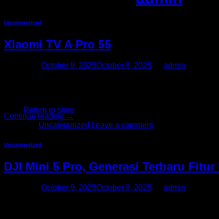
Uncategorized
Cart
Xiaomi TV A Pro 55
Posted on
October 9, 2025
October 9, 2025
by
admin
Desain layar penuh Pengalaman visual yang menghanyutkan Desa
dinyalakan, Anda tidak akan merasakan adanya garis di sisi
No products in the cart.
3840 × 2160 mampu menampilkan […]
Return to shop
Continue reading
→
Posted in
Uncategorized
Leave a comment
Uncategorized
DJI Mini 5 Pro, Generasi Terbaru Fitur
Posted on
October 9, 2025
October 9, 2025
by
admin
DJI Mini 5 Pro jadi model terbaru di lini mini series yang had
kreator yang ingin mendapatkan hasil dengan kualitas pro deng