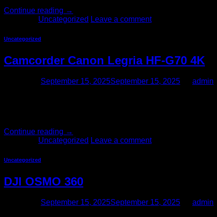
Continue reading
→
Posted in
Uncategorized
Leave a comment
Uncategorized
Camcorder Canon Legria HF-G70 4K
Posted on
September 15, 2025
September 15, 2025
by
admin
Canon Legria HF-G70 Camcorder memiliki faktor bentuk yang
aperture melingkar 8-bilah, stabilisasi gambar 5-sumbu, zoom
3,5 mm […]
Continue reading
→
Posted in
Uncategorized
Leave a comment
Uncategorized
DJI OSMO 360
Posted on
September 15, 2025
September 15, 2025
by
admin