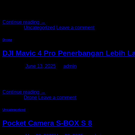
DJI Osmo 360 Action Camera Adventure Combo hadir dengan 
hingga 8K30 dan foto diam 120MP dengan performa low-light y
digunakan […]
Continue reading
→
Posted in
Uncategorized
Leave a comment
Drone
DJI Mavic 4 Pro Penerbangan Lebih L
Posted on
June 13, 2025
by
admin
DJI akhirnya resmi merilis Mavic 4 Pro yang baru saja rilis
Hasselblad, gimbal “Infinity” 360°, dan durasi terbang hingga
Continue reading
→
Posted in
Drone
Leave a comment
Uncategorized
Pocket Camera S-BOX S 8