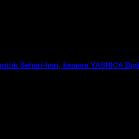
buatnya menonjol dari kamera saku lainnya. Berikut ini adal
video dengan detail yang menakjubkan. Ukuran yang ringkas: S
ntuk Sehari-hari, kamera YASHICA Dig
 daun dengan desain yang lebih modern dan fitur yang semakin
 buat kamu yang ingin mengabadikan momen sehari-hari tanpa