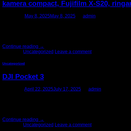
kamera compact, Fujifilm X-S20, ring
Posted on
May 8, 2025
May 8, 2025
by
admin
FujiFilm X-S20 (Body Only) menghadirkan kekuatan di atas ke
momen-momen yang intim. Untuk pertama kalinya dalam mode
pemrosesan gambar dan video berkecepatan […]
Continue reading
→
Posted in
Uncategorized
Leave a comment
Uncategorized
DJI Pocket 3
Posted on
April 22, 2025
July 17, 2025
by
admin
Pocket 3 yang baru dilengkapi dengan sensor CMOS 1 inci yan
dan pemfokusan cepat piksel penuh, gunakan horizontal atau ve
[…]
Continue reading
→
Posted in
Uncategorized
Leave a comment