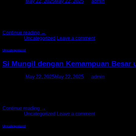
Posted on
May 22, 2025
May 22, 2025
by
admin
Kamera Saku SBOX S8 memiliki beberapa keunggulan yang mem
21 megapiksel, yang berarti Anda dapat mengambil foto dan 
mana pun Anda pergi. […]
Continue reading
→
Posted in
Uncategorized
Leave a comment
Uncategorized
Si Mungil dengan Kemampuan Besar u
Posted on
May 22, 2025
May 22, 2025
by
admin
Di era digital seperti sekarang, kamera pocket kembali naik
DigiMate, kamera mungil dengan kemampuan besar yang cocok
gampang dibawa ke […]
Continue reading
→
Posted in
Uncategorized
Leave a comment
Uncategorized