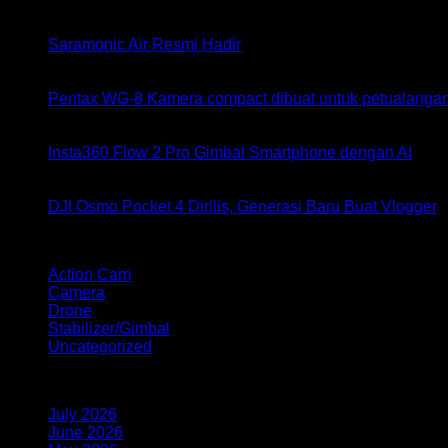
29
o
Jun
D
No
Saramonic Air Resmi Hadir
Comments
08
on
P
Jun
Saramonic
4
Pentax WG-8 Kamera compact dibuat untuk petualanga
Air
R
17
Resmi
H
May
Hadir
A
No
Insta360 Flow 2 Pro Gimbal Smartphone dengan AI
p
Com
07
on
May
Inst
N
DJI Osmo Pocket 4 Dirilis, Generasi Baru Buat Vlogger
Flow
C
Categories
2
o
Pro
D
Action Cam
(2)
Gimb
O
Camera
(14)
Smar
P
Drone
(3)
deng
4
Stabilizer/Gimbal
(2)
AI
Di
Uncategorized
(30)
G
B
Archives
B
V
July 2026
(1)
June 2026
(2)