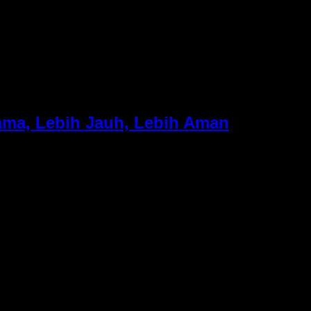
dual-lens untuk menangkap sudut pandang 360° penuh serta 
ang luar biasa. Layar sentuh 2 inch yang cerah memberikan ta
ama, Lebih Jauh, Lebih Aman
 kemarin. Hadir dengan membawa peningkatan besar dari Mavic 3
 51 menit. Untuk lebih jelasnya, berikut ulasan lengkap mengena