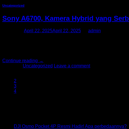
Uncategorized
Sony A6700, Kamera Hybrid yang Serb
Posted on
April 22, 2025
April 22, 2025
by
admin
Kamera Sony A6700 ini adalah kamera mirrorless dengan sens
empat tahun lamanya, pastinya ada peningkatan-peningkatan b
autofokus yang tercanggih yang dimiliki Sony […]
Continue reading
→
Posted in
Uncategorized
Leave a comment
1
2
3
4
Latest Posts
26
Jul
DJI Osmo Pocket 4P Resmi Hadir! Apa perbedaannya?