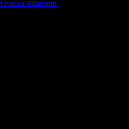
an hanya 491gram!
lasnya untuk memberikan hasil yang luar biasa bagi para fotog
l seri X-S, sensor X Trans CMOS 4 26,1 megapiksel dipasang
g kuat yang memberikan gambar sangat detail tepat di telapak 
rtikal untuk kesadaran dan kontrol yang lebih presisi. 4K/120fp