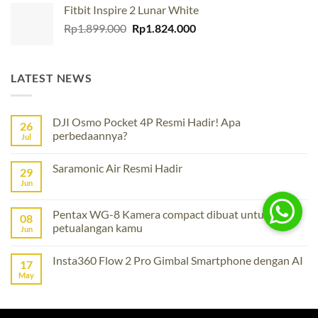
of 5
Fitbit Inspire 2 Lunar White
Original
Current
Rp
1.899.000
Rp
1.824.000
price
price
was:
is:
Rp1.899.000.
Rp1.824.000.
LATEST NEWS
DJI Osmo Pocket 4P Resmi Hadir! Apa
26
perbedaannya?
Jul
No
Comments
Saramonic Air Resmi Hadir
on
29
DJI
Jun
No
Osmo
Comments
Pocket
on
4P
Saramonic
Pentax WG-8 Kamera compact dibuat untuk
Resmi
08
Air
Hadir!
petualangan kamu
Resmi
Jun
Apa
Hadir
perbedaannya?
No
Comments
Insta360 Flow 2 Pro Gimbal Smartphone dengan AI
on
17
Pentax
May
No
WG-
Comments
8
on
Kamera
Insta360
compact
Flow
dibuat