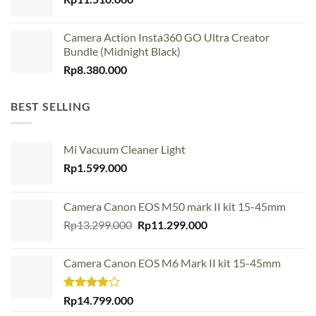
Camera Action Insta360 GO Ultra Creator
Bundle (Midnight Black)
Rp
8.380.000
BEST SELLING
Mi Vacuum Cleaner Light
Rp
1.599.000
Camera Canon EOS M50 mark II kit 15-45mm
Original
Current
Rp
13.299.000
Rp
11.299.000
price
price
was:
is:
Camera Canon EOS M6 Mark II kit 15-45mm
Rp13.299.000.
Rp11.299.000.
Rated
Rp
14.799.000
4.00
out