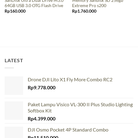
SanDisk Ultra Dual Drive M3.0
Memory Sandisk SD 256gb
64GB USB 3.0 OTG Flash Drive
Extreme Pro s200
Rp
160.000
Rp
1.760.000
LATEST
Drone DJI Lito X1 Fly More Combo RC2
Rp
9.778.000
Paket Lampu Visico VL-300 II Plus Studio Lighting
Softbox Kit
Rp
4.399.000
DJI Osmo Pocket 4P Standard Combo
Rp
11.510.000