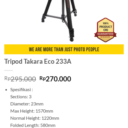
Tripod Takara Eco 233A
Original
Current
295.000
270.000
Rp
Rp
price
price
Spesifikasi :
was:
is:
Sections: 3
Rp295.000.
Rp270.000.
Diameter: 23mm
Max Height: 1570mm
Normal Height: 1220mm
Folded Length: 580mm