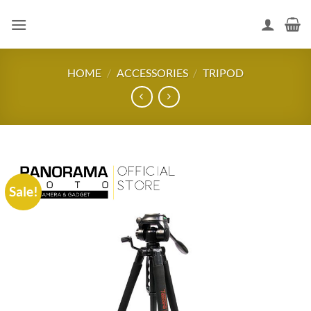
Skip
to
content
HOME
/
ACCESSORIES
/
TRIPOD
Sale!