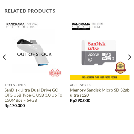
RELATED PRODUCTS
OUT OF STOCK
ACCESSORIES
ACCESSORIES
SanDisk Ultra Dual Drive GO
Memory Sandisk Micro SD 32gb
OTG USB Type-C USB 3.0 Up To
ultra s120
150MBps – 64GB
Rp
290.000
Rp
170.000