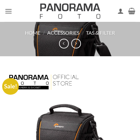
Skip
to
content
HOME
/
ACCESSORIES
/
TAS & FILTER
Sale!