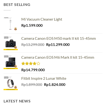
BEST SELLING
Mi Vacuum Cleaner Light
Rp
1.599.000
Camera Canon EOS M50 mark II kit 15-45mm
Original
Current
Rp
13.299.000
Rp
11.299.000
price
price
was:
is:
Camera Canon EOS M6 Mark II kit 15-45mm
Rp13.299.000.
Rp11.299.000.
Rated
Rp
14.799.000
4.00
out
of 5
Fitbit Inspire 2 Lunar White
Original
Current
Rp
1.899.000
Rp
1.824.000
price
price
was:
is:
Rp1.899.000.
Rp1.824.000.
LATEST NEWS