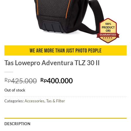
Tas Lowepro Adventura TLZ 30 II
Original
Current
425.000
400.000
Rp
Rp
price
price
Out of stock
was:
is:
Rp425.000.
Rp400.000.
Categories:
Accessories
,
Tas & Filter
DESCRIPTION