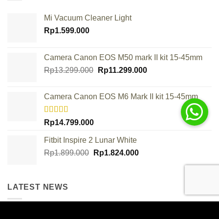
Mi Vacuum Cleaner Light
Rp
1.599.000
Camera Canon EOS M50 mark II kit 15-45mm
Original
Current
Rp
13.299.000
Rp
11.299.000
price
price
was:
is:
Camera Canon EOS M6 Mark II kit 15-45mm
Rp13.299.000.
Rp11.299.000.
Rated
Rp
14.799.000
4.00
out
of 5
Fitbit Inspire 2 Lunar White
Original
Current
Rp
1.899.000
Rp
1.824.000
price
price
was:
is:
Rp1.899.000.
Rp1.824.000.
LATEST NEWS
DJI Osmo Pocket 4P Resmi Hadir! Apa