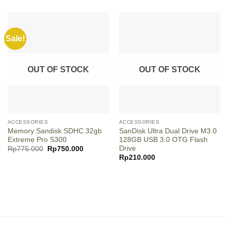
Sale!
OUT OF STOCK
OUT OF STOCK
ACCESSORIES
ACCESSORIES
Memory Sandisk SDHC 32gb
SanDisk Ultra Dual Drive M3.0
Extreme Pro S300
128GB USB 3.0 OTG Flash
Drive
Original
Current
Rp
775.000
Rp
750.000
price
price
Rp
210.000
was:
is:
Rp775.000.
Rp750.000.