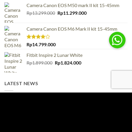
Camera Canon EOS M50 mark II kit 15-45mm
Original
Current
Rp
13.299.000
Rp
11.299.000
price
price
was:
is:
Camera Canon EOS M6 Mark II kit 15-45mm
Rp13.299.000.
Rp11.299.000.
Rated
Rp
14.799.000
4.00
out
of 5
Fitbit Inspire 2 Lunar White
Original
Current
Rp
1.899.000
Rp
1.824.000
price
price
was:
is:
Rp1.899.000.
Rp1.824.000.
LATEST NEWS
DJI Osmo Pocket 4P Resmi Hadir! Apa
26
perbedaannya?
Jul
No
Comments
Saramonic Air Resmi Hadir
on
29
DJI
Jun
No
Osmo
Comments