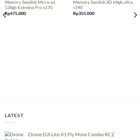
Memory Sandisk Micro sd
Memory Sandisk SD 64gb ultra
128gb Extreme Pro s170
s140
Rp
475.000
Rp
355.000
LATEST
Drone DJI Lito X1 Fly More Combo RC2