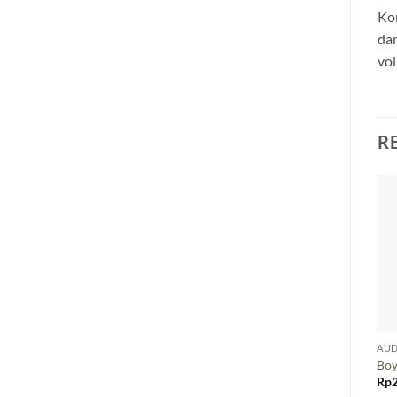
Kon
dan
vol
R
AUD
Bo
Rp