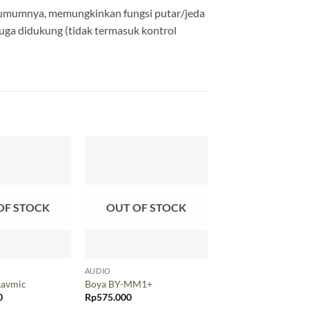
a umumnya, memungkinkan fungsi putar/jeda
juga didukung (tidak termasuk kontrol
OF STOCK
OUT OF STOCK
AUDIO
AUDIO
Lavmic
Boya BY-MM1+
Rode Video Micro
0
Rp
575.000
Rp
875.000