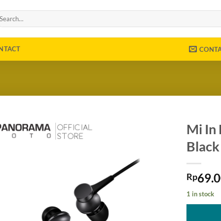
arch
r:
NTACT
CONT
Mi In
Black
69.
Rp
1 in stock