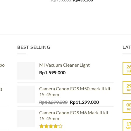
price
price
was:
is:
Rp999.000.
Rp499.500.
BEST SELLING
LA
mbo
Mi Vacuum Cleaner Light
2
Jul
Rp
1.599.000
2
Camera Canon EOS M50 mark II kit
us
Ju
15-45mm
Original
Current
Rp
13.299.000
Rp
11.299.000
0
price
price
Ju
Camera Canon EOS M6 Mark II kit
was:
is:
15-45mm
Rp13.299.000.
Rp11.299.000.
1
Ma