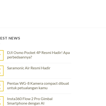
TEST NEWS
DJI Osmo Pocket 4P Resmi Hadir! Apa
6
perbedaannya?
No
Comments
Saramonic Air Resmi Hadir
on
9
DJI
n
No
Osmo
Comments
Pocket
on
4P
Saramonic
Pentax WG-8 Kamera compact dibuat
Resmi
8
Air
Hadir!
untuk petualangan kamu
Resmi
n
Apa
Hadir
perbedaannya?
No
Comments
Insta360 Flow 2 Pro Gimbal
on
7
Pentax
Smartphone dengan AI
y
WG-