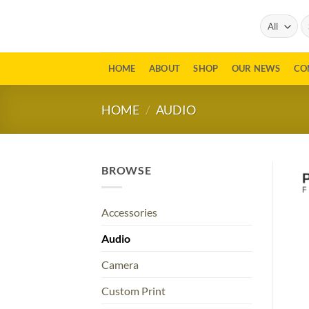
Skip
Se
to
fo
content
HOME
ABOUT
SHOP
OUR NEWS
CO
HOME
/
AUDIO
BROWSE
Accessories
Audio
Camera
Custom Print