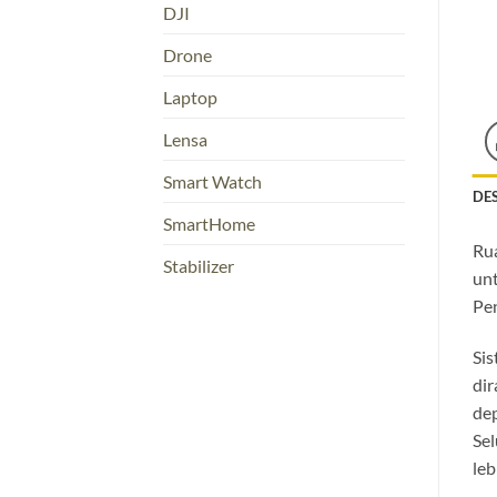
DJI
Drone
Laptop
Lensa
Smart Watch
DE
SmartHome
Rua
Stabilizer
unt
Pen
Sis
dir
dep
Sel
leb