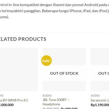
trol in-line kompatibel dengan Xiaomi dan ponsel Android pad
 terima/akhiri panggilan. Beberapa fungsi iPhone, iPad, dan iPod 
ume).
ELATED PRODUCTS
Sale!
OUT OF STOCK
OUT 
IO
AUDIO
AUDIO
JBL Tune 500BT –
ya BY-WM8 Pro K1
Saramonic 
Headphone
2.000.000
Rp
1.190.00
Original
Current
Rp
999.000
Rp
499.500