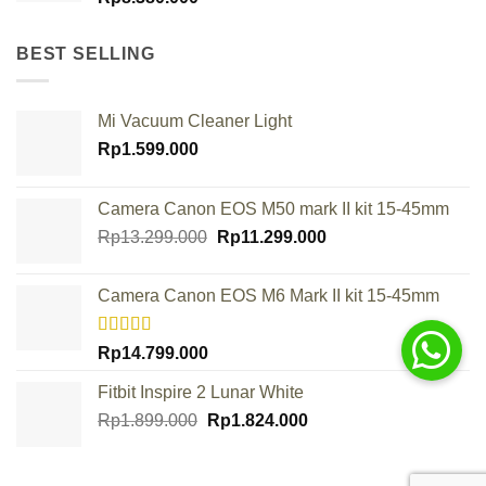
BEST SELLING
Mi Vacuum Cleaner Light
Rp
1.599.000
Camera Canon EOS M50 mark II kit 15-45mm
Original
Current
Rp
13.299.000
Rp
11.299.000
price
price
was:
is:
Camera Canon EOS M6 Mark II kit 15-45mm
Rp13.299.000.
Rp11.299.000.
Rated
Rp
14.799.000
4.00
out
of 5
Fitbit Inspire 2 Lunar White
Original
Current
Rp
1.899.000
Rp
1.824.000
price
price
was:
is: