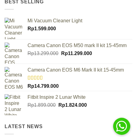
BEST SELLING
Mi Vacuum Cleaner Light
Rp
1.599.000
Camera Canon EOS M50 mark II kit 15-45mm
Original
Current
Rp
13.299.000
Rp
11.299.000
price
price
was:
is:
Camera Canon EOS M6 Mark II kit 15-45mm
Rp13.299.000.
Rp11.299.000.
Rated
Rp
14.799.000
4.00
out
of 5
Fitbit Inspire 2 Lunar White
Original
Current
Rp
1.899.000
Rp
1.824.000
price
price
was:
is:
Rp1.899.000.
Rp1.824.000.
LATEST NEWS