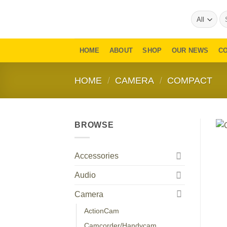
Skip
Se
to
for
content
HOME
ABOUT
SHOP
OUR NEWS
C
HOME
/
CAMERA
/
COMPACT
BROWSE
Accessories
Audio
Camera
ActionCam
Camcorder/Handycam