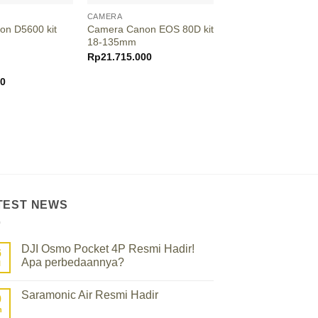
CAMERA
CAMERA
on D5600 kit
Camera Canon EOS 80D kit
Camera Canon EOS 
18-135mm
18-55mm
Rp
21.715.000
Rp
17.950.000
00
TEST NEWS
DJI Osmo Pocket 4P Resmi Hadir!
6
Apa perbedaannya?
l
No
Comments
Saramonic Air Resmi Hadir
on
9
DJI
n
No
Osmo