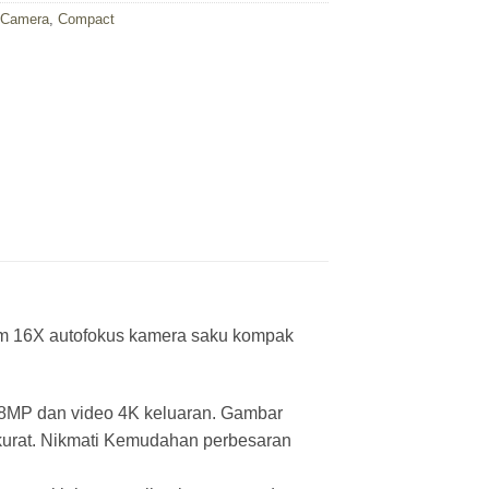
:
Camera
,
Compact
om 16X autofokus kamera saku kompak
a 58MP dan video 4K keluaran. Gambar
akurat. Nikmati Kemudahan perbesaran