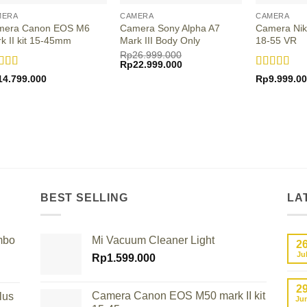
MERA
CAMERA
CAMERA
mera Canon EOS M6
Camera Sony Alpha A7
Camera Nik
k II kit 15-45mm
Mark III Body Only
18-55 VR
Rp
26.999.000
Original
Current
Rp
22.999.000
price
price
ted
4
Rated
4.75
14.799.000
Rp
9.999.0
was:
is:
 of 5
out of 5
Rp26.999.000.
Rp22.999.000.
BEST SELLING
LA
mbo
Mi Vacuum Cleaner Light
2
Ju
Rp
1.599.000
2
Camera Canon EOS M50 mark II kit
lus
Ju