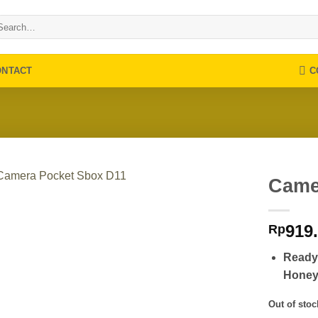
arch
:
C
ONTACT
Came
919
Rp
Ready 
Hone
Out of stoc