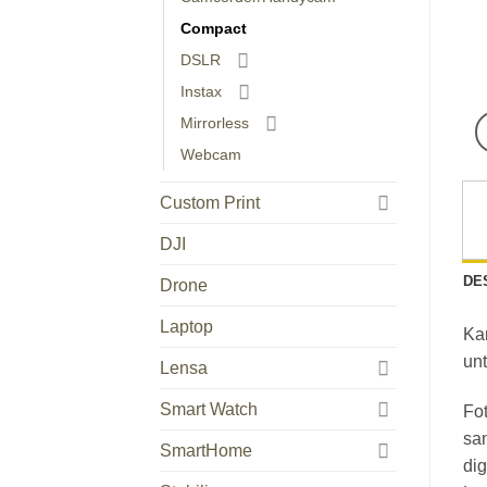
Compact
DSLR
Instax
Mirrorless
Webcam
Custom Print
DJI
DE
Drone
Laptop
Ka
unt
Lensa
Smart Watch
Fot
sa
SmartHome
dig