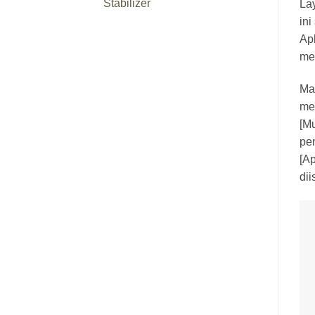
Stabilizer
Lay
ini
Apl
me
Ma
me
[Mu
pe
[A
dii