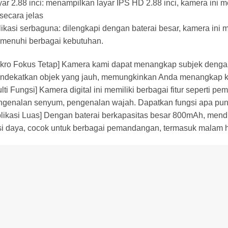
ar 2.88 inci: menampilkan layar IPS HD 2.88 inci, kamera ini
 secara jelas
ikasi serbaguna: dilengkapi dengan baterai besar, kamera ini
menuhi berbagai kebutuhan.
kro Fokus Tetap] Kamera kami dapat menangkap subjek dengan 
ndekatkan objek yang jauh, memungkinkan Anda menangkap ke
lti Fungsi] Kamera digital ini memiliki berbagai fitur seperti p
ngenalan senyum, pengenalan wajah. Dapatkan fungsi apa pun
plikasi Luas] Dengan baterai berkapasitas besar 800mAh, men
si daya, cocok untuk berbagai pemandangan, termasuk malam ha