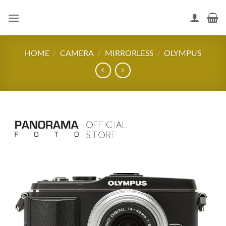
Skip
to
content
HOME
/
CAMERA
/
MIRRORLESS
/
OLYMPUS