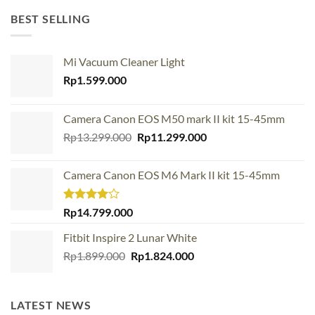
BEST SELLING
Mi Vacuum Cleaner Light
Rp
1.599.000
Camera Canon EOS M50 mark II kit 15-45mm
Original
Current
Rp
13.299.000
Rp
11.299.000
price
price
was:
is:
Camera Canon EOS M6 Mark II kit 15-45mm
Rp13.299.000.
Rp11.299.000.
Rated
Rp
14.799.000
4.00
out
of 5
Fitbit Inspire 2 Lunar White
Original
Current
Rp
1.899.000
Rp
1.824.000
price
price
was:
is:
Rp1.899.000.
Rp1.824.000.
LATEST NEWS