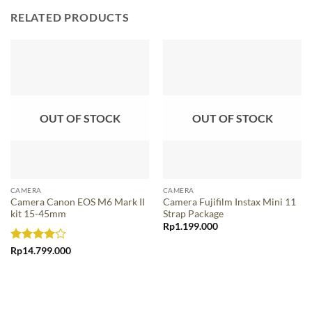
RELATED PRODUCTS
OUT OF STOCK
OUT OF STOCK
CAMERA
CAMERA
Camera Canon EOS M6 Mark II
Camera Fujifilm Instax Mini 11
kit 15-45mm
Strap Package
Rp
1.199.000
Rated
4
Rp
14.799.000
out of 5