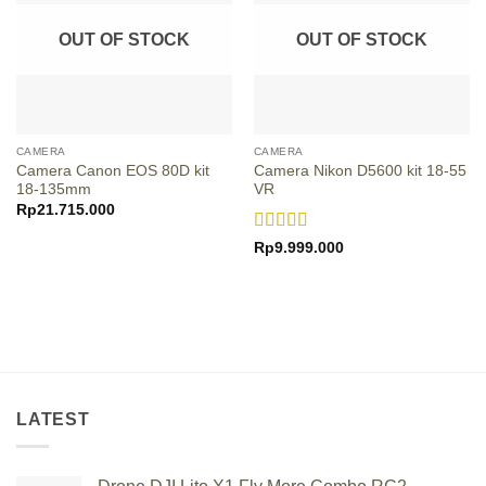
OUT OF STOCK
OUT OF STOCK
CAMERA
CAMERA
Camera Canon EOS 80D kit
Camera Nikon D5600 kit 18-55
18-135mm
VR
Rp
21.715.000
Rated
4.75
Rp
9.999.000
out of 5
LATEST