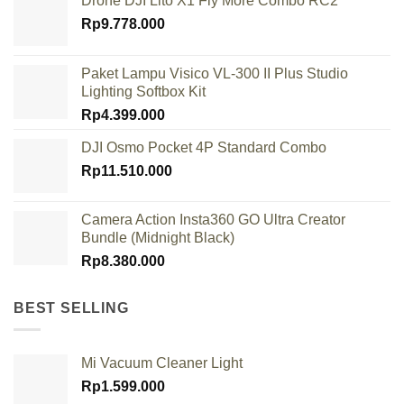
Drone DJI Lito X1 Fly More Combo RC2
Rp
9.778.000
Paket Lampu Visico VL-300 II Plus Studio
Lighting Softbox Kit
Rp
4.399.000
DJI Osmo Pocket 4P Standard Combo
Rp
11.510.000
Camera Action Insta360 GO Ultra Creator
Bundle (Midnight Black)
Rp
8.380.000
BEST SELLING
Mi Vacuum Cleaner Light
Rp
1.599.000