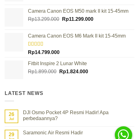
Camera Canon EOS M50 mark II kit 15-45mm
Original
Current
Rp
13.299.000
Rp
11.299.000
price
price
was:
is:
Camera Canon EOS M6 Mark II kit 15-45mm
Rp13.299.000.
Rp11.299.000.
Rated
Rp
14.799.000
4.00
out
of 5
Fitbit Inspire 2 Lunar White
Original
Current
Rp
1.899.000
Rp
1.824.000
price
price
was:
is:
Rp1.899.000.
Rp1.824.000.
LATEST NEWS
DJI Osmo Pocket 4P Resmi Hadir! Apa
26
perbedaannya?
Jul
No
Comments
Saramonic Air Resmi Hadir
on
29
DJI
Jun
No