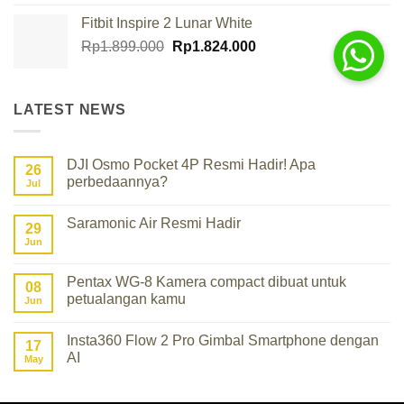
4.00
out
of 5
Fitbit Inspire 2 Lunar White
Original
Current
Rp
1.899.000
Rp
1.824.000
price
price
was:
is:
Rp1.899.000.
Rp1.824.000.
LATEST NEWS
DJI Osmo Pocket 4P Resmi Hadir! Apa
26
perbedaannya?
Jul
No
Comments
Saramonic Air Resmi Hadir
on
29
DJI
Jun
No
Osmo
Comments
Pocket
on
4P
Saramonic
Pentax WG-8 Kamera compact dibuat untuk
Resmi
08
Air
Hadir!
petualangan kamu
Resmi
Jun
Apa
Hadir
perbedaannya?
No
Comments
Insta360 Flow 2 Pro Gimbal Smartphone dengan
on
17
Pentax
AI
May
WG-
8
No
Kamera
Comments
compact
on