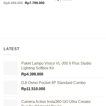
Original
Current
Rp
8.499.000
Rp
7.799.000
price
price
was:
is:
Rp8.499.000.
Rp7.799.000.
LATEST
Paket Lampu Visico VL-300 II Plus Studio
Lighting Softbox Kit
Rp
4.399.000
DJI Osmo Pocket 4P Standard Combo
Rp
11.510.000
Camera Action Insta360 GO Ultra Creator