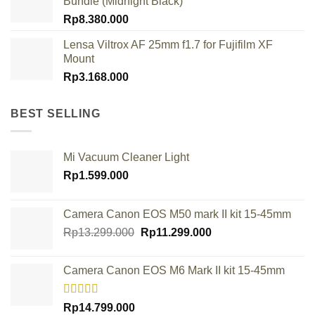
Bundle (Midnight Black)
Rp
8.380.000
Lensa Viltrox AF 25mm f1.7 for Fujifilm XF
Mount
Rp
3.168.000
BEST SELLING
Mi Vacuum Cleaner Light
Rp
1.599.000
Camera Canon EOS M50 mark II kit 15-45mm
Original
Current
Rp
13.299.000
Rp
11.299.000
price
price
was:
is:
Camera Canon EOS M6 Mark II kit 15-45mm
Rp13.299.000.
Rp11.299.000.
Rated
Rp
14.799.000