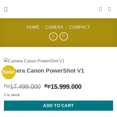
Skip
to
content
HOME
/
CAMERA
/
COMPACT
Camera Canon PowerShot V1
Sale!
Original
Current
17.499.000
15.999.000
Rp
Rp
price
price
1 in stock
was:
is:
Rp17.499.000.
Rp15.999.00
ADD TO CART