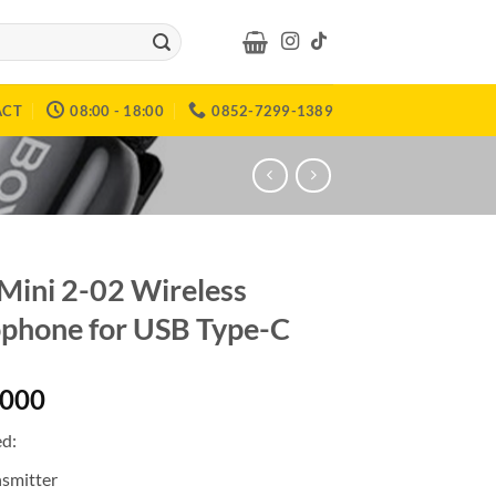
ACT
08:00 - 18:00
0852-7299-1389
Mini 2-02 Wireless
phone for USB Type-C
.000
ed:
nsmitter