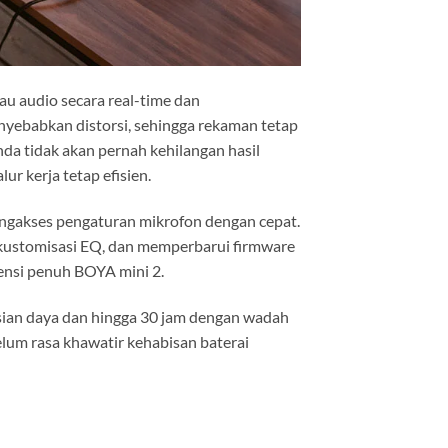
u audio secara real-time dan
ebabkan distorsi, sehingga rekaman tetap
da tidak akan pernah kehilangan hasil
ur kerja tetap efisien.
engakses pengaturan mikrofon dengan cepat.
kustomisasi EQ, dan memperbarui firmware
ensi penuh BOYA mini 2.
sian daya dan hingga 30 jam dengan wadah
elum rasa khawatir kehabisan baterai