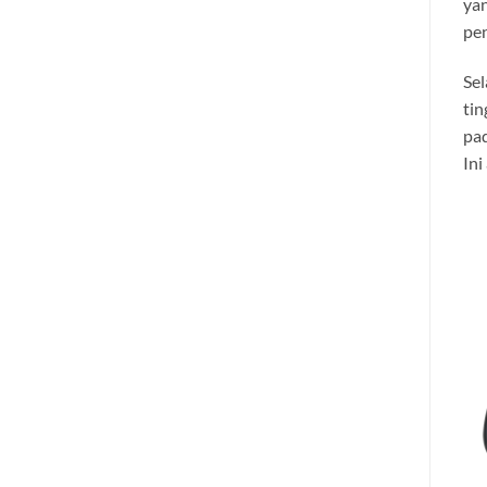
ya
pen
Sel
tin
pad
Ini