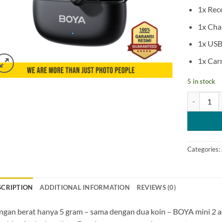
1x Rec
1x Cha
1x USB
1x Car
5 in stock
Boya Mini 
Categories:
SCRIPTION
ADDITIONAL INFORMATION
REVIEWS (0)
gan berat hanya 5 gram – sama dengan dua koin – BOYA mini 2 ad