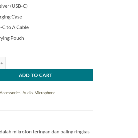
eiver (USB-C)
rging Case
-C to A Cable
rying Pouch
2-02 Wireless Microphone for USB Type-C quantity
ADD TO CART
Accessories
,
Audio
,
Microphone
alah mikrofon teringan dan paling ringkas