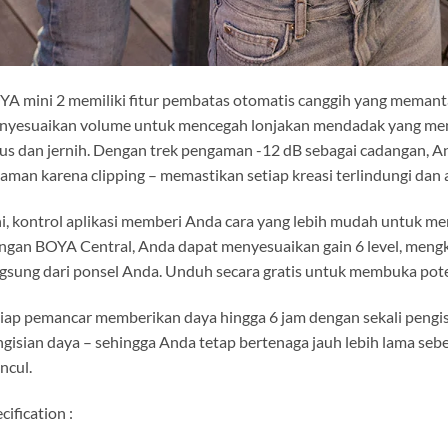
A mini 2 memiliki fitur pembatas otomatis canggih yang memanta
nyesuaikan volume untuk mencegah lonjakan mendadak yang meny
us dan jernih. Dengan trek pengaman -12 dB sebagai cadangan, An
aman karena clipping – memastikan setiap kreasi terlindungi dan al
i, kontrol aplikasi memberi Anda cara yang lebih mudah untuk m
gan BOYA Central, Anda dapat menyesuaikan gain 6 level, meng
gsung dari ponsel Anda. Unduh secara gratis untuk membuka pot
iap pemancar memberikan daya hingga 6 jam dengan sekali pengi
gisian daya – sehingga Anda tetap bertenaga jauh lebih lama seb
ncul.
cification :