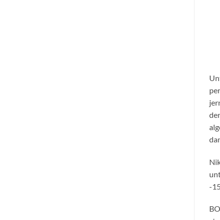
Unt
per
jer
den
alg
dan
Nik
unt
-15
BOY