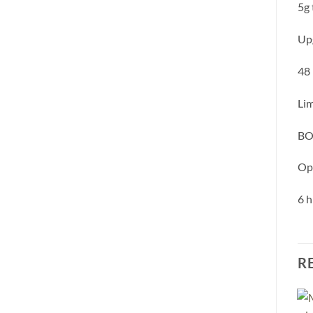
5g 
Upg
48 
Lim
BOY
Op
6 h
R