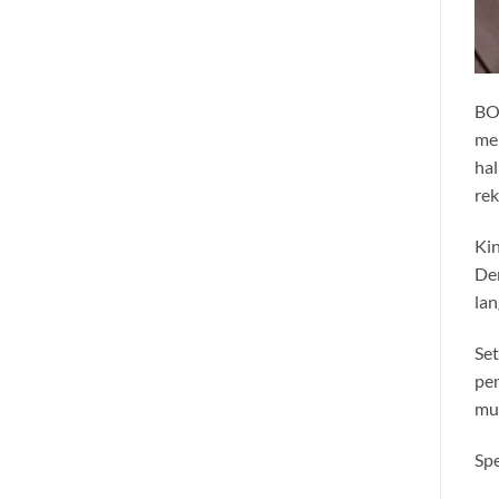
BOY
me
hal
rek
Kin
Den
lan
Set
pen
mu
Spe