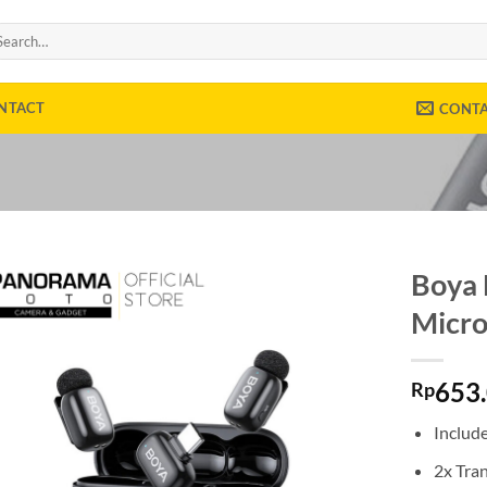
arch
:
NTACT
CONT
Boya 
Micro
653
Rp
Includ
2x Tra