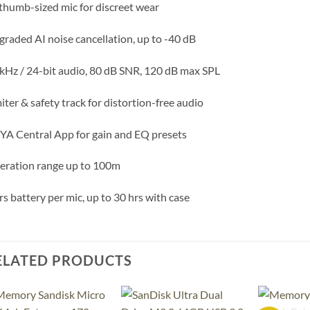
thumb-sized mic for discreet wear
raded AI noise cancellation, up to -40 dB
kHz / 24-bit audio, 80 dB SNR, 120 dB max SPL
iter & safety track for distortion-free audio
A Central App for gain and EQ presets
eration range up to 100m
rs battery per mic, up to 30 hrs with case
ELATED PRODUCTS