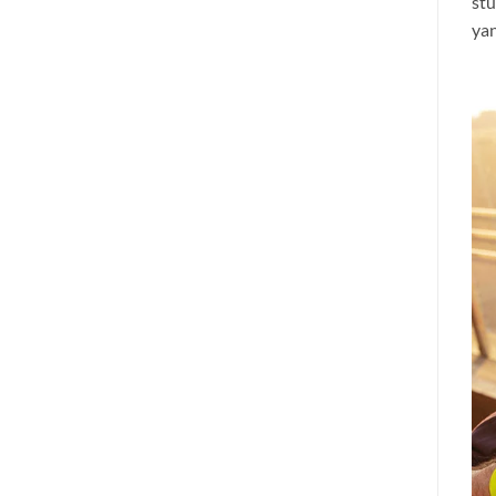
stu
yan