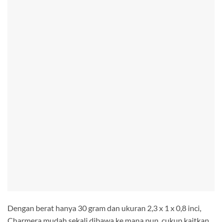
Dengan berat hanya 30 gram dan ukuran 2,3 x 1 x 0,8 inci,
Charmera mudah sekali dibawa ke mana pun, cukup kaitkan