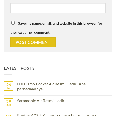
Save my name, email, and website in this browser for
the next time I comment.
LATEST POSTS
DJI Osmo Pocket 4P Resmi Hadir! Apa
26
Jul
perbedaannya?
No
Comments
Saramonic Air Resmi Hadir
29
on
DJI
Jun
No
Osmo
Comments
Pocket
on
4P
Pentax WG-8 Kamera compact dibuat untuk
Saramonic