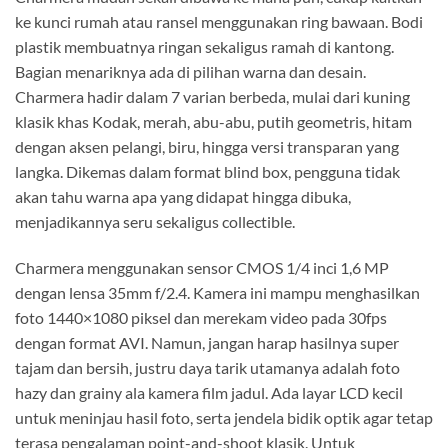
ke kunci rumah atau ransel menggunakan ring bawaan. Bodi
plastik membuatnya ringan sekaligus ramah di kantong.
Bagian menariknya ada di pilihan warna dan desain.
Charmera hadir dalam 7 varian berbeda, mulai dari kuning
klasik khas Kodak, merah, abu-abu, putih geometris, hitam
dengan aksen pelangi, biru, hingga versi transparan yang
langka. Dikemas dalam format blind box, pengguna tidak
akan tahu warna apa yang didapat hingga dibuka,
menjadikannya seru sekaligus collectible.
Charmera menggunakan sensor CMOS 1/4 inci 1,6 MP
dengan lensa 35mm f/2.4. Kamera ini mampu menghasilkan
foto 1440×1080 piksel dan merekam video pada 30fps
dengan format AVI. Namun, jangan harap hasilnya super
tajam dan bersih, justru daya tarik utamanya adalah foto
hazy dan grainy ala kamera film jadul. Ada layar LCD kecil
untuk meninjau hasil foto, serta jendela bidik optik agar tetap
terasa pengalaman point-and-shoot klasik. Untuk