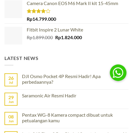
Camera Canon EOS M6 Mark II kit 15-45mm
Rp13.299.000.
Rp11.299.000.
Rated
Rp
14.799.000
4.00
out
of 5
Fitbit Inspire 2 Lunar White
Original
Current
Rp
1.899.000
Rp
1.824.000
price
price
was:
is:
Rp1.899.000.
Rp1.824.000.
LATEST NEWS
DJI Osmo Pocket 4P Resmi Hadir! Apa
26
perbedaannya?
Jul
No
Comments
Saramonic Air Resmi Hadir
on
29
DJI
Jun
No
Osmo
Comments
Pocket
on
4P
Saramonic
Pentax WG-8 Kamera compact dibuat untuk
Resmi
08
Air
Hadir!
petualangan kamu
Resmi
Jun
Apa
Hadir
perbedaannya?
No
Comments