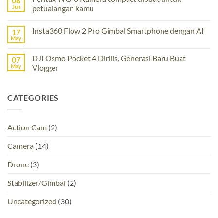
08
Resmi
Air
Jun
petualangan kamu
Hadir!
Resmi
Apa
No
Hadir
perbedaannya?
Comments
Insta360 Flow 2 Pro Gimbal Smartphone dengan AI
17
on
Pentax
May
No
WG-
Comments
8
on
Kamera
DJI Osmo Pocket 4 Dirilis, Generasi Baru Buat
07
Insta360
compact
Flow
May
Vlogger
dibuat
2
untuk
No
Pro
petualangan
Comments
Gimbal
kamu
on
Smartphone
CATEGORIES
DJI
dengan
Osmo
AI
Pocket
4
Dirilis,
Action Cam
(2)
Generasi
Baru
Buat
Camera
(14)
Vlogger
Drone
(3)
Stabilizer/Gimbal
(2)
Uncategorized
(30)