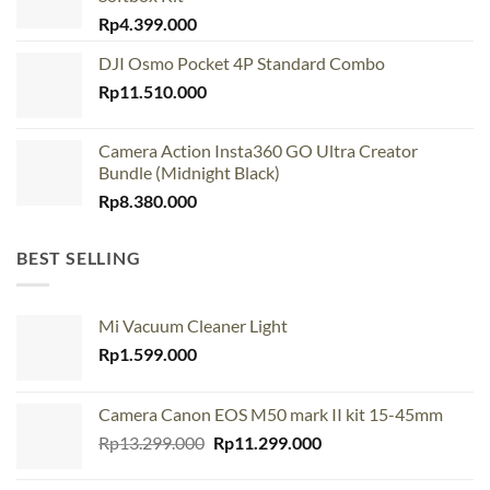
Rp
4.399.000
DJI Osmo Pocket 4P Standard Combo
Rp
11.510.000
Camera Action Insta360 GO Ultra Creator
Bundle (Midnight Black)
Rp
8.380.000
BEST SELLING
Mi Vacuum Cleaner Light
Rp
1.599.000
Camera Canon EOS M50 mark II kit 15-45mm
Original
Current
Rp
13.299.000
Rp
11.299.000
price
price
was:
is: